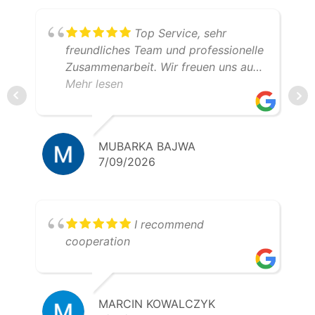
Top Service, sehr
freundliches Team und professionelle
Zusammenarbeit. Wir freuen uns auf
weitere gemeinsame Transporte.
Mehr lesen
Klare Empfehlung – 5 Sterne!
MUBARKA BAJWA
7/09/2026
I recommend
cooperation
MARCIN KOWALCZYK