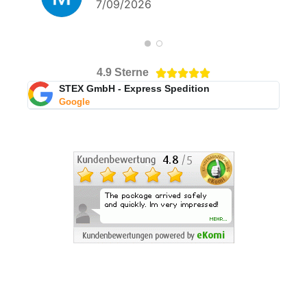
7/09/2026
4.9 Sterne





STEX GmbH - Express Spedition
Google