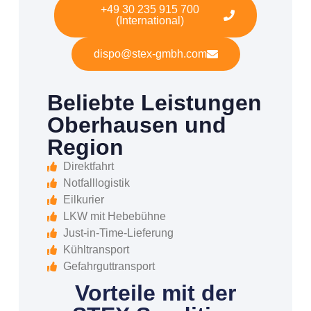
+49 30 235 915 700
(International)
dispo@stex-gmbh.com
Beliebte Leistungen
Oberhausen und
Region
Direktfahrt
Notfalllogistik
Eilkurier
LKW mit Hebebühne
Just-in-Time-Lieferung
Kühltransport
Gefahrguttransport
Vorteile mit der