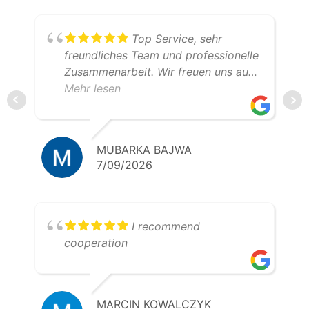
Top Service, sehr
freundliches Team und professionelle
Zusammenarbeit. Wir freuen uns auf
weitere gemeinsame Transporte.
Mehr lesen
Klare Empfehlung – 5 Sterne!
MUBARKA BAJWA
7/09/2026
I recommend
cooperation
MARCIN KOWALCZYK