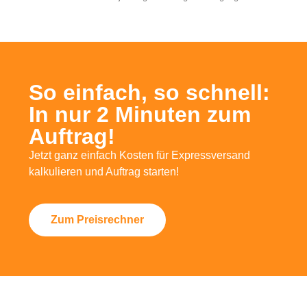
So einfach, so schnell:
In nur 2 Minuten zum
Auftrag!
Jetzt ganz einfach Kosten für Expressversand
kalkulieren und Auftrag starten!
Zum Preisrechner