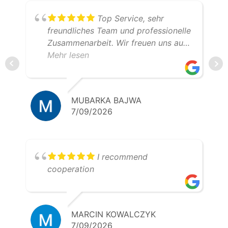
Top Service, sehr
freundliches Team und professionelle
Zusammenarbeit. Wir freuen uns auf
weitere gemeinsame Transporte.
Mehr lesen
Klare Empfehlung – 5 Sterne!
MUBARKA BAJWA
7/09/2026
I recommend
cooperation
MARCIN KOWALCZYK
7/09/2026