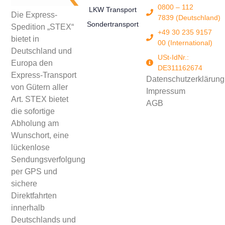
0800 – 112
LKW Transport
Die Express-
7839 (Deutschland)
Sondertransport
Spedition „STEX“
+49 30 235 9157
bietet in
00 (International)
Deutschland und
USt-IdNr.:
Europa den
DE311162674
Express-Transport
Datenschutzerklärung
von Gütern aller
Impressum
Art. STEX bietet
AGB
die sofortige
Abholung am
Wunschort, eine
lückenlose
Sendungsverfolgung
per GPS und
sichere
Direktfahrten
innerhalb
Deutschlands und