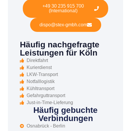
+49 30 235 915 700
(International)
dispo@stex-gmbh.com
Häufig nachgefragte
Leistungen für Köln
Direktfahrt
Kurierdienst
LKW-Transport
Notfalllogistik
Kühltransport
Gefahrguttransport
Just-in-Time-Lieferung
Häufig gebuchte
Verbindungen
Osnabrück - Berlin