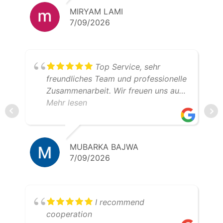
MIRYAM LAMI
7/09/2026
Top Service, sehr
freundliches Team und professionelle
Zusammenarbeit. Wir freuen uns auf
weitere gemeinsame Transporte.
Mehr lesen
Klare Empfehlung – 5 Sterne!
MUBARKA BAJWA
7/09/2026
I recommend
cooperation