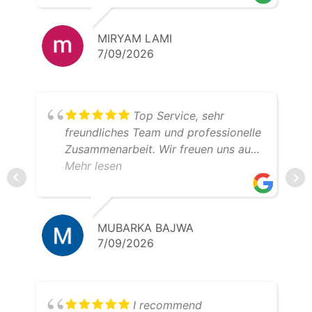
MIRYAM LAMI
7/09/2026
Top Service, sehr
freundliches Team und professionelle
Zusammenarbeit. Wir freuen uns auf
weitere gemeinsame Transporte.
Mehr lesen
Klare Empfehlung – 5 Sterne!
MUBARKA BAJWA
7/09/2026
I recommend