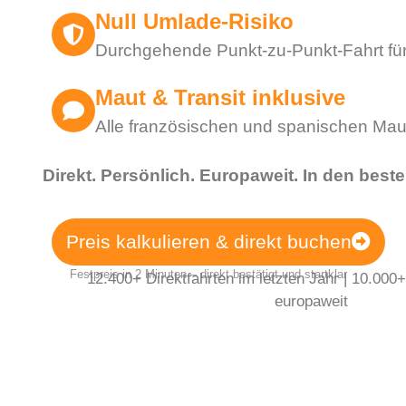
Null Umlade-Risiko
Durchgehende Punkt-zu-Punkt-Fahrt fü
Maut & Transit inklusive
Alle französischen und spanischen Ma
Direkt. Persönlich. Europaweit. In den bes
Preis kalkulieren & direkt buchen
Festpreis in 2 Minuten – direkt bestätigt und startklar
12.400+ Direktfahrten im letzten Jahr | 10.000
europaweit