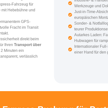
Industrie- & Handels
xpress-Fahrzeug für
Werkzeuge und Do
se mit Hebebühne und
Just-in-Time-Absich
europäischen Monta
ermanentem GPS-
Sonder- & Notfalll
volle Fracht im Transit
teurer Produktions
takt.
Autarkes Laden: Fa
ssicherheit direkt beim
Hubwagen für rampo
für Ihren
Transport über
Internationaler Ful
 2 Minuten ein
einer Hand für den 
ansparent, verlässlich