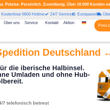
u. Präzise. Persönlich. Zuverlässig. Über 10.000 Kunden v
Kostenlose 0800-Hotline
24/7 Service
Europaweit
Übe
Über uns
Service
Kontakt
Aktion
Preis 
pedition Deutschland 
r die iberische Halbinsel.
t ohne Umladen und ohne Hub-
lbereit.
4/7 telefonisch betreut