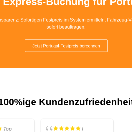
e Express-Buchung für Port
nsparenz: Sofortigen Festpreis im System ermitteln, Fahrzeug-V
sofort beauftragen.
Jetzt Portugal-Festpreis berechnen
100%ige Kundenzufriedenhei
Top
I