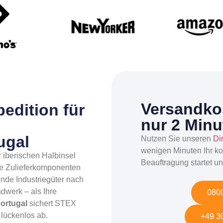
Versandkos
pedition für
nur 2 Minu
ugal
Nutzen Sie unseren
Di
wenigen Minuten Ihr ko
r iberischen Halbinsel
Beauftragung startet un
ige Zulieferkomponenten
nde Industriegüter nach
dwerk – als Ihre
0800
ortugal
sichert STEX
 lückenlos ab.
+49 30