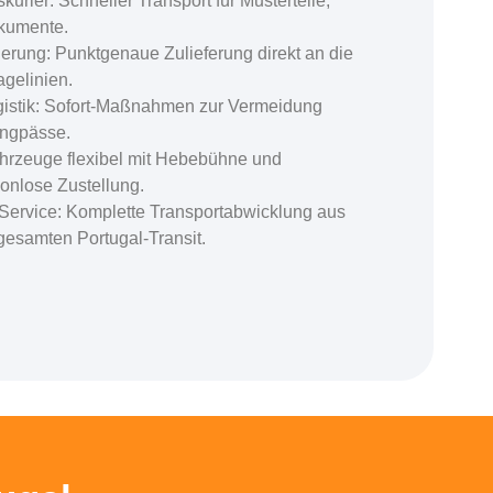
kurier: Schneller Transport für Musterteile,
kumente.
erung: Punktgenaue Zulieferung direkt an die
gelinien.
ogistik: Sofort-Maßnahmen zur Vermeidung
engpässe.
hrzeuge flexibel mit Hebebühne und
nlose Zustellung.
l-Service: Komplette Transportabwicklung aus
gesamten Portugal-Transit.