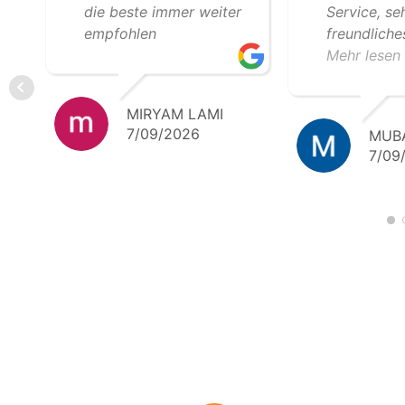
die beste immer weiter
Service, se
empfohlen
freundlich
professione
Mehr lesen
Zusammenar
freuen uns 
MIRYAM LAMI
gemeinsam
7/09/2026
MUB
Transporte.
7/09
Empfehlung