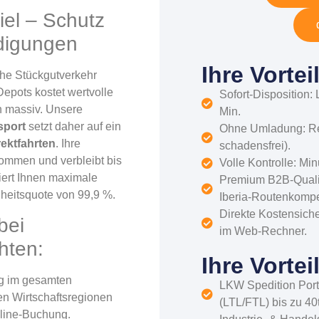
iel – Schutz
ädigungen
Ihre Vorte
che Stückgutverkehr
epots kostet wertvolle
Sofort-Disposition:
n massiv. Unsere
Min.
sport
setzt daher auf ein
Ohne Umladung: Re
ektfahrten
. Ihre
schadensfrei).
nommen und verbleibt bis
Volle Kontrolle: Mi
ert Ihnen maximale
Premium B2B-Qualit
heitsquote von 99,9 %.
Iberia-Routenkomp
Direkte Kostensiche
bei
im Web-Rechner.
hten:
Ihre Vorte
g im gesamten
LKW Spedition Portu
en Wirtschaftsregionen
(LTL/FTL) bis zu 40t
nline-Buchung.