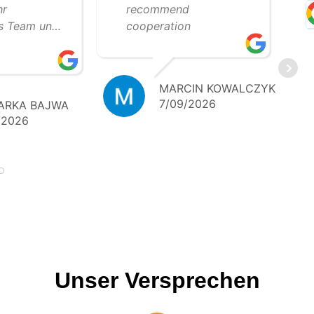
hr
recommend
es Team und
cooperation
lle
beit. Wir
auf weitere
MARCIN KOWALCZYK
e
7/09/2026
ARKA BAJWA
 Klare
/2026
 – 5 Sterne!
Unser Versprechen