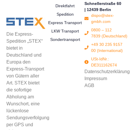
Schnellerstraße 60
Direktfahrt
| 12439 Berlin
Spedition
dispo@stex-
gmbh.com
Express Transport
0800 – 112
LKW Transport
Die Express-
7839 (Deutschland)
Sondertransport
Spedition „STEX“
+49 30 235 9157
bietet in
00 (International)
Deutschland und
USt-IdNr.:
Europa den
DE311162674
Express-Transport
Datenschutzerklärung
von Gütern aller
Impressum
Art. STEX bietet
AGB
die sofortige
Abholung am
Wunschort, eine
lückenlose
Sendungsverfolgung
per GPS und