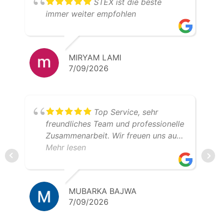
STEX ist die beste
immer weiter empfohlen
MIRYAM LAMI
7/09/2026
Top Service, sehr
freundliches Team und professionelle
Zusammenarbeit. Wir freuen uns auf
weitere gemeinsame Transporte.
Mehr lesen
Klare Empfehlung – 5 Sterne!
MUBARKA BAJWA
7/09/2026