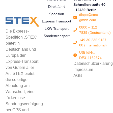
Schnellerstraße 60
Direktfahrt
| 12439 Berlin
Spedition
dispo@stex-
gmbh.com
Express Transport
0800 – 112
LKW Transport
Die Express-
7839 (Deutschland)
Sondertransport
Spedition „STEX“
+49 30 235 9157
bietet in
00 (International)
Deutschland und
USt-IdNr.:
Europa den
DE311162674
Express-Transport
Datenschutzerklärung
von Gütern aller
Impressum
Art. STEX bietet
AGB
die sofortige
Abholung am
Wunschort, eine
lückenlose
Sendungsverfolgung
per GPS und