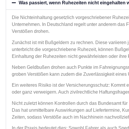
Was passiert, wenn Ruhezeiten nicht eingehalten
Die Nichteinhaltung gesetzlich vorgeschriebener Ruheze
Unternehmen. In Deutschland regelt unter anderem das 
Verstößen drohen.
Zunächst ist mit Bußgeldern zu rechnen. Diese variieren 
unterbricht die vorgeschriebene Ruhezeit, können Bußgel
Einhaltung der Ruhezeiten nicht gewährleisten oder ihre 
Neben Geldbußen drohen auch Punkte im Fahreignungsregi
groben Verstößen kann zudem die Zuverlässigkeit eines Un
Ein weiteres Risiko ist der Versicherungsschutz: Kommt 
oder ganz verweigern. Auch zivilrechtliche Haftungsfrag
Nicht zuletzt können Kontrollen durch das Bundesamt für L
Das hat unmittelbare Auswirkungen auf Liefertermine, Kun
Zeiten, sodass Verstöße auch im Nachhinein nachvollzieh
In der Praxis bedeutet dies: Sowohl Fahrer als auch Spe