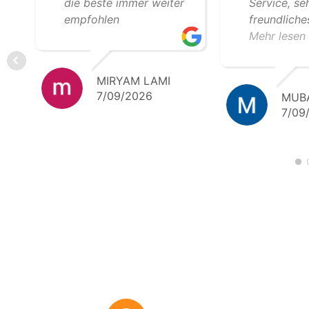
die beste immer weiter
Service, se
empfohlen
freundlich
professione
Mehr lesen
Zusammenar
freuen uns 
MIRYAM LAMI
gemeinsam
7/09/2026
MUB
Transporte.
7/09
Empfehlung