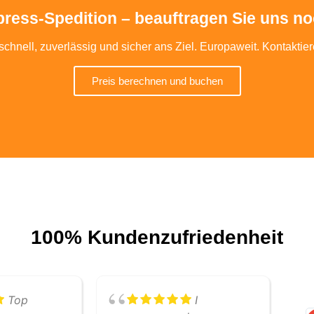
ress-Spedition – beauftragen Sie uns no
schnell, zuverlässig und sicher ans Ziel. Europaweit. Kontaktie
Preis berechnen und buchen
100% Kundenzufriedenheit
Top
I