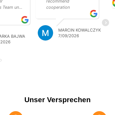
hr
recommend
es Team und
cooperation
lle
beit. Wir
auf weitere
MARCIN KOWALCZYK
e
7/09/2026
ARKA BAJWA
 Klare
/2026
 – 5 Sterne!
Unser Versprechen