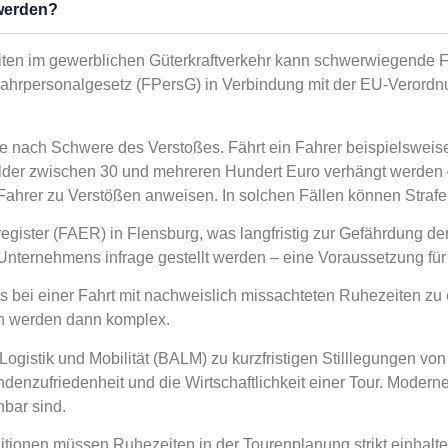
 werden?
iten im gewerblichen Güterkraftverkehr kann schwerwiegende Fo
Fahrpersonalgesetz (FPersG) in Verbindung mit der EU-Verord
je nach Schwere des Verstoßes. Fährt ein Fahrer beispielsweise
der zwischen 30 und mehreren Hundert Euro verhängt werden – 
Fahrer zu Verstößen anweisen. In solchen Fällen können Strafen 
ster (FAER) in Flensburg, was langfristig zur Gefährdung der
ternehmens infrage gestellt werden – eine Voraussetzung für d
es bei einer Fahrt mit nachweislich missachteten Ruhezeiten zu
en werden dann komplex.
ogistik und Mobilität (BALM) zu kurzfristigen Stilllegungen von
denzufriedenheit und die Wirtschaftlichkeit einer Tour. Modern
bar sind.
ditionen müssen Ruhezeiten in der Tourenplanung strikt einha