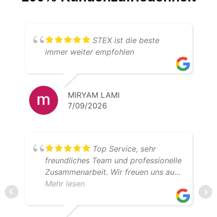
STEX ist die beste
immer weiter empfohlen
MIRYAM LAMI
7/09/2026
Top Service, sehr
freundliches Team und professionelle
Zusammenarbeit. Wir freuen uns auf
weitere gemeinsame Transporte.
Mehr lesen
Klare Empfehlung – 5 Sterne!