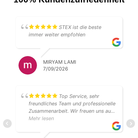
STEX ist die beste
immer weiter empfohlen
MIRYAM LAMI
7/09/2026
Top Service, sehr
freundliches Team und professionelle
Zusammenarbeit. Wir freuen uns auf
weitere gemeinsame Transporte.
Mehr lesen
Klare Empfehlung – 5 Sterne!