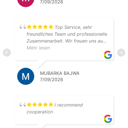
7/09/2026
Top Service, sehr
freundliches Team und professionelle
Zusammenarbeit. Wir freuen uns auf
weitere gemeinsame Transporte.
Mehr lesen
Klare Empfehlung – 5 Sterne!
MUBARKA BAJWA
7/09/2026
I recommend
cooperation