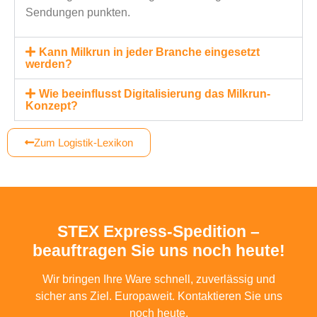
Sendungen punkten.
Kann Milkrun in jeder Branche eingesetzt
werden?
Wie beeinflusst Digitalisierung das Milkrun-
Konzept?
Zum Logistik-Lexikon
STEX Express-Spedition –
beauftragen Sie uns noch heute!
Wir bringen Ihre Ware schnell, zuverlässig und
sicher ans Ziel. Europaweit. Kontaktieren Sie uns
noch heute.