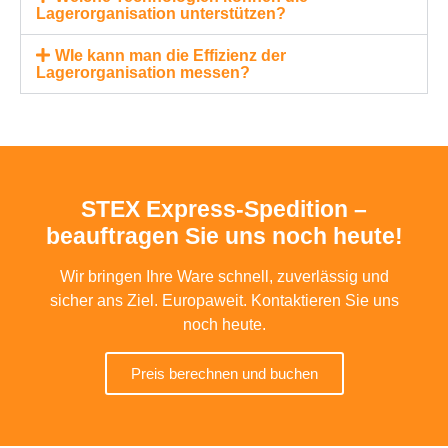
Lagerorganisation unterstützen?
WIe kann man die Effizienz der
Lagerorganisation messen?
STEX Express-Spedition –
beauftragen Sie uns noch heute!
Wir bringen Ihre Ware schnell, zuverlässig und
sicher ans Ziel. Europaweit. Kontaktieren Sie uns
noch heute.
Preis berechnen und buchen