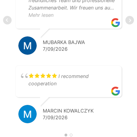
freundliches Team und professionelle
Zusammenarbeit. Wir freuen uns auf
weitere gemeinsame Transporte.
Mehr lesen
Klare Empfehlung – 5 Sterne!
MUBARKA BAJWA
7/09/2026
I recommend
cooperation
MARCIN KOWALCZYK
7/09/2026