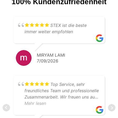
100% Kundenzufriedenheit
STEX ist die beste
immer weiter empfohlen
MIRYAM LAMI
7/09/2026
Top Service, sehr
freundliches Team und professionelle
Zusammenarbeit. Wir freuen uns auf
weitere gemeinsame Transporte.
Mehr lesen
Klare Empfehlung – 5 Sterne!