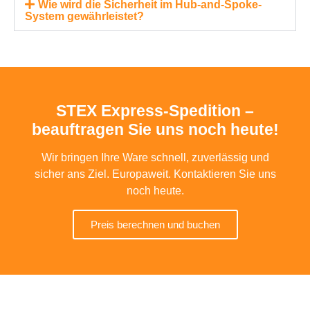
Wie wird die Sicherheit im Hub-and-Spoke-
System gewährleistet?
STEX Express-Spedition –
beauftragen Sie uns noch heute!
Wir bringen Ihre Ware schnell, zuverlässig und
sicher ans Ziel. Europaweit. Kontaktieren Sie uns
noch heute.
Preis berechnen und buchen