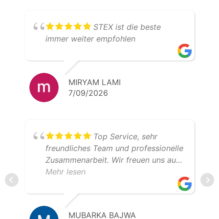
STEX ist die beste
immer weiter empfohlen
MIRYAM LAMI
7/09/2026
Top Service, sehr
freundliches Team und professionelle
Zusammenarbeit. Wir freuen uns auf
weitere gemeinsame Transporte.
Mehr lesen
Klare Empfehlung – 5 Sterne!
MUBARKA BAJWA