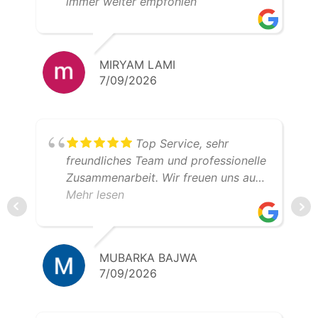
immer weiter empfohlen
MIRYAM LAMI
7/09/2026
Top Service, sehr
freundliches Team und professionelle
Zusammenarbeit. Wir freuen uns auf
weitere gemeinsame Transporte.
Mehr lesen
Klare Empfehlung – 5 Sterne!
MUBARKA BAJWA
7/09/2026