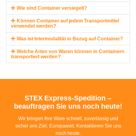
Wie sind Container versiegelt?
Können Container auf jedem Transportmittel
verwendet werden?
Was ist Intermodalität in Bezug auf Container?
Welche Arten von Waren können in Containern
transportiert werden?
STEX Express-Spedition –
beauftragen Sie uns noch heute!
Wir bringen Ihre Ware schnell, zuverlässig und
sicher ans Ziel. Europaweit. Kontaktieren Sie uns
noch heute.