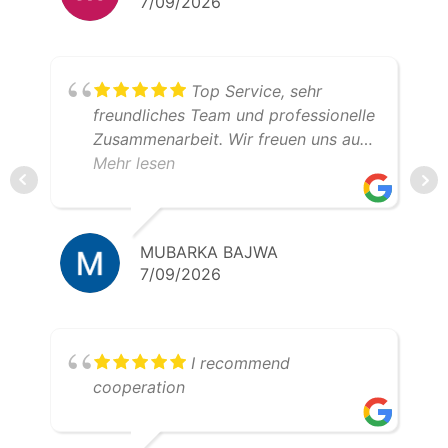
7/09/2026
Top Service, sehr
freundliches Team und professionelle
Zusammenarbeit. Wir freuen uns auf
weitere gemeinsame Transporte.
Mehr lesen
Klare Empfehlung – 5 Sterne!
MUBARKA BAJWA
7/09/2026
I recommend
cooperation