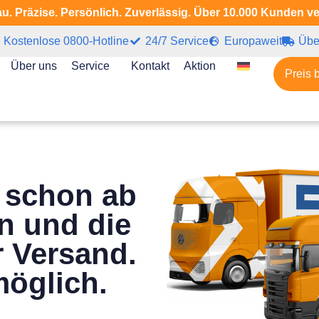
u. Präzise. Persönlich. Zuverlässig. Über 10.000 Kunden v
Kostenlose 0800-Hotline
24/7 Service
Europaweit
Übe
Über uns
Service
Kontakt
Aktion
Preis 
 schon ab
n und die
 Versand.
möglich.