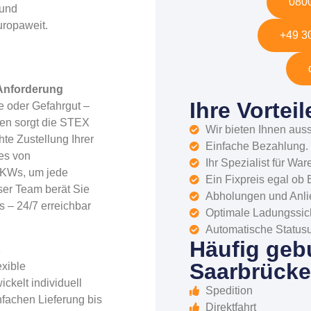
0800
 und
uropaweit.
+49 30
 Anforderung
Ihre Vortei
te oder Gefahrgut –
cken sorgt die STEX
Wir bieten Ihnen auss
te Zustellung Ihrer
Einfache Bezahlung.
es von
Ihr Spezialist für War
 LKWs, um jede
Ein Fixpreis egal ob 
ser Team berät Sie
Abholungen und Anli
 – 24/7 erreichbar
Optimale Ladungssich
Automatische Status
Häufig geb
t
Saarbrücke
exible
ckelt individuell
Spedition
fachen Lieferung bis
Direktfahrt