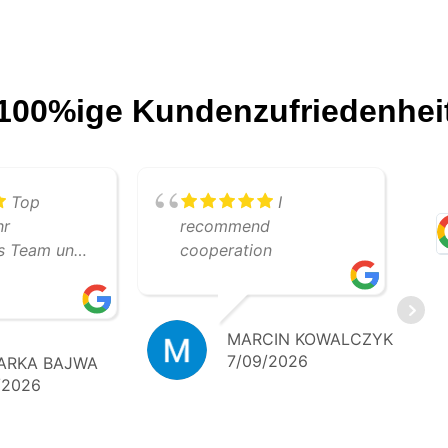
100%ige Kundenzufriedenhei
Top
I
hr
recommend
es Team und
cooperation
lle
beit. Wir
auf weitere
MARCIN KOWALCZYK
e
7/09/2026
ARKA BAJWA
 Klare
/2026
 – 5 Sterne!