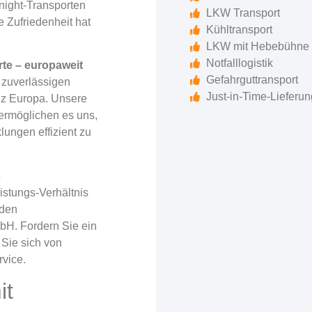
night-Transporten
LKW Transport
 Zufriedenheit hat
Kühltransport
LKW mit Hebebühne
Notfalllogistik
te – europaweit
Gefahrguttransport
 zuverlässigen
Just-in-Time-Lieferun
nz Europa. Unsere
ermöglichen es uns,
lungen effizient zu
s
eistungs-Verhältnis
 den
H. Fordern Sie ein
Sie sich von
vice.
it