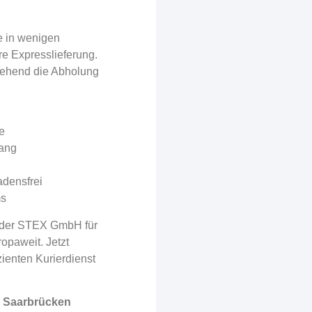
e in wenigen
re Expresslieferung.
ehend die Abholung
te
gang
adensfrei
ms
z der STEX GmbH für
opaweit. Jetzt
ienten Kurierdienst
r Saarbrücken