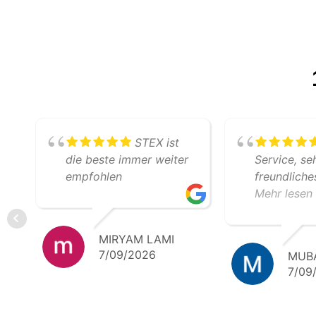
STEX ist
die beste immer weiter
Service, se
empfohlen
freundlich
professione
Mehr lesen
Zusammenar
freuen uns 
MIRYAM LAMI
gemeinsam
7/09/2026
MUB
Transporte.
7/09
Empfehlung