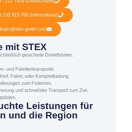
 - 112 7839 (Deutschland)
 235 915 700 (International)
dispo@stex-gmbh.com
le mit STEX
chließlich gesicherte Direktfahrten.
en- und Palettentransporte.
Brief, Paket, oder Komplettladung.
eferungen zum Fixtermin.
erung und schnellster Transport zum Ziel.
updates.
uchte Leistungen für
n und die Region