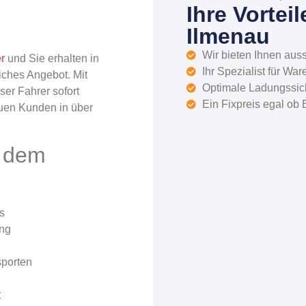
Ihre Vortei
Ilmenau
Wir bieten Ihnen auss
r
und Sie erhalten in
Ihr Spezialist für War
iches Angebot. Mit
Optimale Ladungssich
ser Fahrer sofort
Ein Fixpreis egal ob 
uen Kunden in über
t dem
s
ung
sporten
t