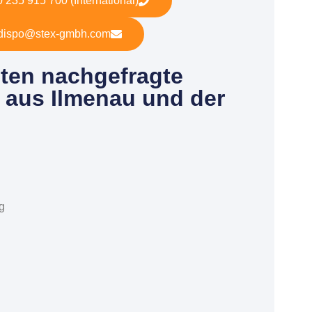
 235 915 700 (International)
dispo@stex-gmbh.com
ten nachgefragte
 aus Ilmenau und der
g