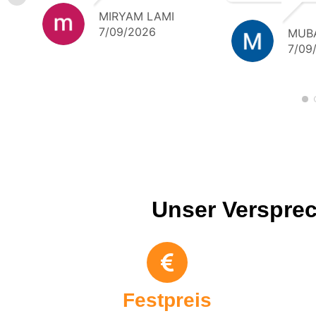
freuen uns 
MIRYAM LAMI
gemeinsam
7/09/2026
MUB
Transporte.
7/09
Empfehlung
Unser Versprec
Festpreis