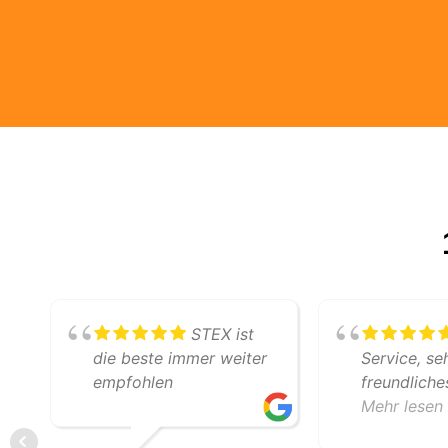
STEX ist
die beste immer weiter
Service, se
empfohlen
freundlich
professione
Mehr lesen
Zusammenar