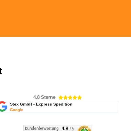
t
4.8 Sterne
Polecam tą
Great





firmę .Zlecenie
Stex GmbH - Express Spedition
company
Google
wykonane bez
zarzutów.
Mehr lesen
IVICA BOSKOV