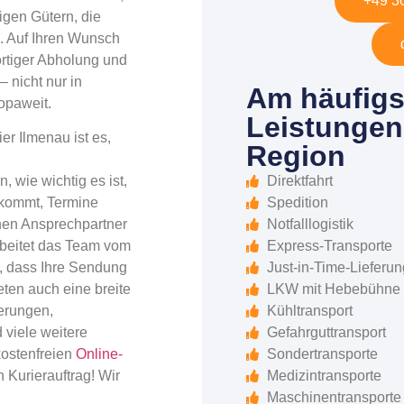
+49 30
rigen Gütern, die
n. Auf Ihren Wunsch
ortiger Abholung und
 nicht nur in
Am häufigs
opaweit.
Leistungen
r Ilmenau ist es,
Region
Direktfahrt
, wie wichtig es ist,
Spedition
nkommt, Termine
Notfalllogistik
hen Ansprechpartner
Express-Transporte
arbeitet das Team vom
Just-in-Time-Lieferun
, dass Ihre Sendung
LKW mit Hebebühne
ieten auch eine breite
Kühltransport
ferungen,
Gefahrguttransport
 viele weitere
Sondertransporte
kostenfreien
Online-
Medizintransporte
 Kurierauftrag! Wir
Maschinentransporte