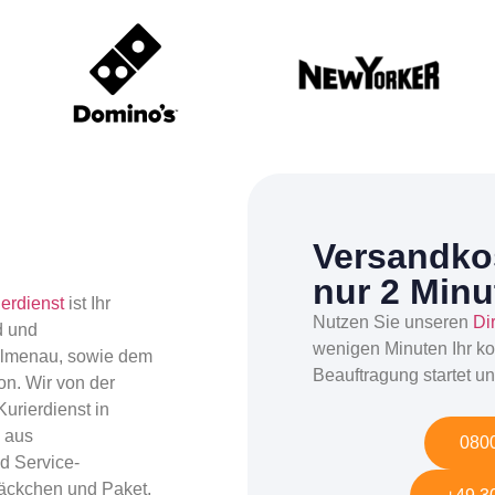
Versandkos
nur 2 Minu
erdienst
ist Ihr
Nutzen Sie unseren
Di
d und
wenigen Minuten Ihr ko
t Ilmenau, sowie dem
Beauftragung startet un
n. Wir von der
urierdienst in
 aus
0800
d Service-
 Päckchen und Paket,