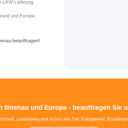
en-LKW-Lieferung
chland und Europa
menau beauftragen!
in Ilmenau und Europa - beauftragen Sie 
schnell, zuverlässig und sicher ans Ziel. Europaweit. Kontaktie