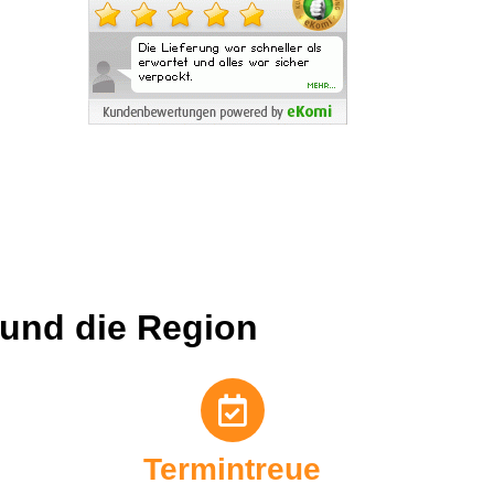
7/09/2026
MALGORZATA
MISZKINIUK
7/09/2026
 und die Region
Termintreue