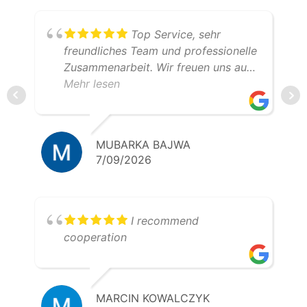
Top Service, sehr
freundliches Team und professionelle
Zusammenarbeit. Wir freuen uns auf
weitere gemeinsame Transporte.
Mehr lesen
Klare Empfehlung – 5 Sterne!
MUBARKA BAJWA
7/09/2026
I recommend
cooperation
MARCIN KOWALCZYK