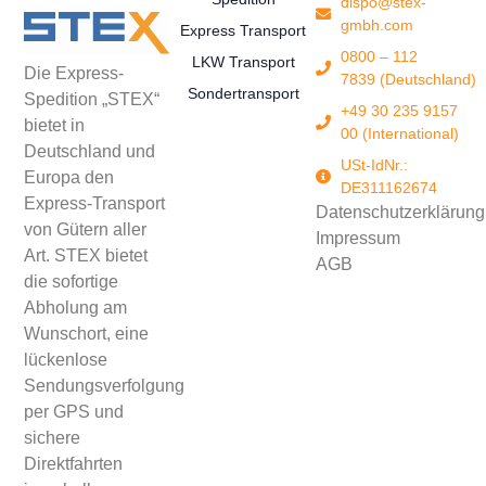
dispo@stex-
gmbh.com
Express Transport
0800 – 112
LKW Transport
Die Express-
7839 (Deutschland)
Sondertransport
Spedition „STEX“
+49 30 235 9157
bietet in
00 (International)
Deutschland und
USt-IdNr.:
Europa den
DE311162674
Express-Transport
Datenschutzerklärung
von Gütern aller
Impressum
Art. STEX bietet
AGB
die sofortige
Abholung am
Wunschort, eine
lückenlose
Sendungsverfolgung
per GPS und
sichere
Direktfahrten