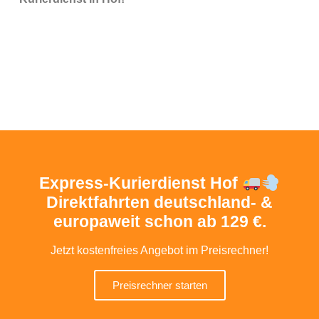
Express-Kurierdienst Hof
Direktfahrten deutschland- &
europaweit schon ab 129 €.
Jetzt kostenfreies Angebot im Preisrechner!
Preisrechner starten