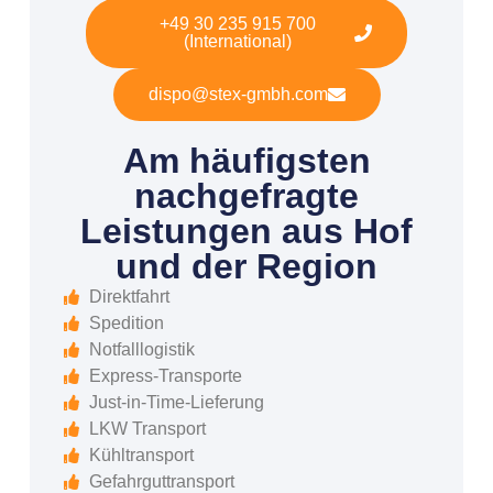
+49 30 235 915 700
(International)
dispo@stex-gmbh.com
Am häufigsten
nachgefragte
Leistungen aus Hof
und der Region
Direktfahrt
Spedition
Notfalllogistik
Express-Transporte
Just-in-Time-Lieferung
LKW Transport
Kühltransport
Gefahrguttransport