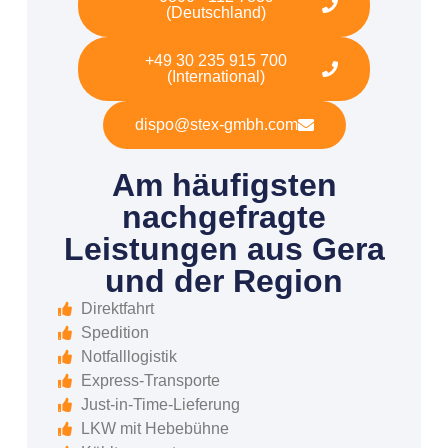
(Deutschland)
+49 30 235 915 700
(International)
dispo@stex-gmbh.com
Am häufigsten
nachgefragte
Leistungen aus Gera
und der Region
Direktfahrt
Spedition
Notfalllogistik
Express-Transporte
Just-in-Time-Lieferung
LKW mit Hebebühne