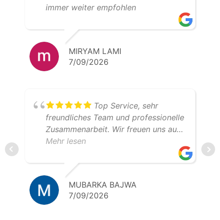
immer weiter empfohlen
MIRYAM LAMI
7/09/2026
Top Service, sehr
freundliches Team und professionelle
Zusammenarbeit. Wir freuen uns auf
weitere gemeinsame Transporte.
Mehr lesen
Klare Empfehlung – 5 Sterne!
MUBARKA BAJWA
7/09/2026