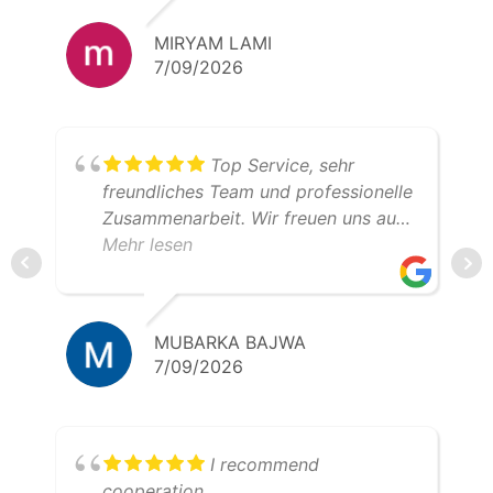
MIRYAM LAMI
7/09/2026
Top Service, sehr
freundliches Team und professionelle
Zusammenarbeit. Wir freuen uns auf
weitere gemeinsame Transporte.
Mehr lesen
Klare Empfehlung – 5 Sterne!
MUBARKA BAJWA
7/09/2026
I recommend
cooperation