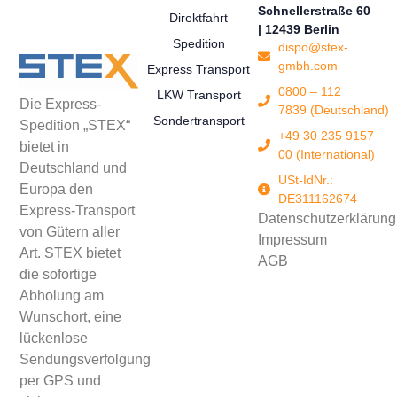
Schnellerstraße 60
Direktfahrt
| 12439 Berlin
Spedition
dispo@stex-
gmbh.com
Express Transport
0800 – 112
LKW Transport
Die Express-
7839 (Deutschland)
Sondertransport
Spedition „STEX“
+49 30 235 9157
bietet in
00 (International)
Deutschland und
USt-IdNr.:
Europa den
DE311162674
Express-Transport
Datenschutzerklärung
von Gütern aller
Impressum
Art. STEX bietet
AGB
die sofortige
Abholung am
Wunschort, eine
lückenlose
Sendungsverfolgung
per GPS und