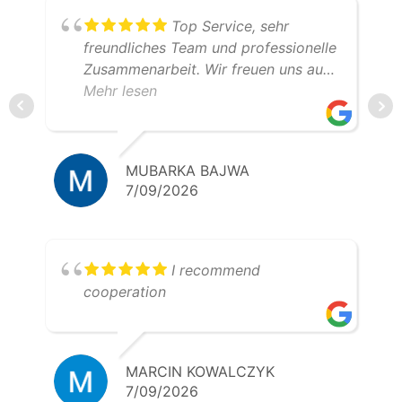
Top Service, sehr
freundliches Team und professionelle
Zusammenarbeit. Wir freuen uns auf
weitere gemeinsame Transporte.
Mehr lesen
Klare Empfehlung – 5 Sterne!
MUBARKA BAJWA
7/09/2026
I recommend
cooperation
MARCIN KOWALCZYK
7/09/2026