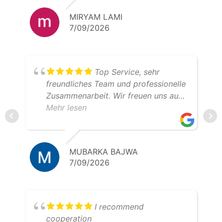
MIRYAM LAMI
7/09/2026
Top Service, sehr
freundliches Team und professionelle
Zusammenarbeit. Wir freuen uns auf
weitere gemeinsame Transporte.
Mehr lesen
Klare Empfehlung – 5 Sterne!
MUBARKA BAJWA
7/09/2026
I recommend
cooperation