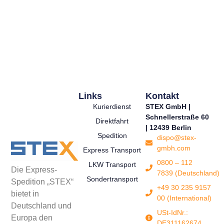
Links
Kontakt
Kurierdienst
STEX GmbH |
Schnellerstraße 60
Direktfahrt
| 12439 Berlin
Spedition
dispo@stex-
gmbh.com
Express Transport
0800 – 112
LKW Transport
Die Express-
7839 (Deutschland)
Sondertransport
Spedition „STEX“
+49 30 235 9157
bietet in
00 (International)
Deutschland und
USt-IdNr.:
Europa den
DE311162674