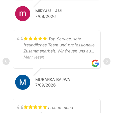
MIRYAM LAMI
7/09/2026
Top Service, sehr
freundliches Team und professionelle
Zusammenarbeit. Wir freuen uns auf
weitere gemeinsame Transporte.
Mehr lesen
Klare Empfehlung – 5 Sterne!
MUBARKA BAJWA
7/09/2026
I recommend