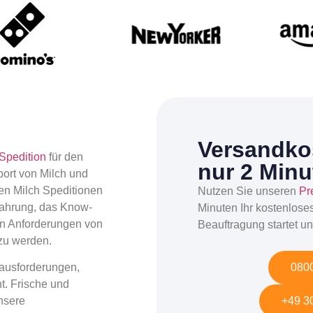
Versandkos
Spedition
für den
nur 2 Minu
port von Milch und
en Milch Speditionen
Nutzen Sie unseren
Pr
fahrung, das Know-
Minuten Ihr kostenlose
en Anforderungen von
Beauftragung startet un
zu werden.
0800
erausforderungen,
t. Frische und
+49 30
Unsere