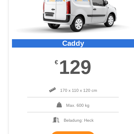
Caddy
129
€
170 x 110 x 120 cm
Max. 600 kg
Beladung: Heck