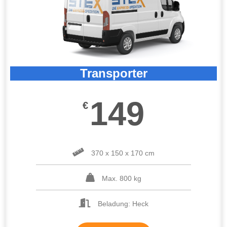
Transporter
149
€
370 x 150 x 170 cm
Max. 800 kg
Beladung: Heck