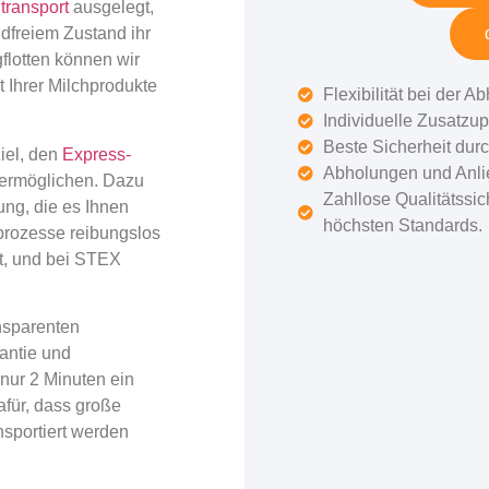
transport
ausgelegt,
ndfreiem Zustand ihr
flotten können wir
t Ihrer Milchprodukte
Flexibilität bei der 
Individuelle Zusatzu
Beste Sicherheit du
Ziel, den
Express-
Abholungen und Anli
 ermöglichen. Dazu
Zahllose Qualitätssi
ng, die es Ihnen
höchsten Standards.
sprozesse reibungslos
st, und bei STEX
nsparenten
rantie und
 nur 2 Minuten ein
afür, dass große
nsportiert werden