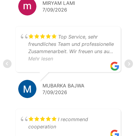
MIRYAM LAMI
7/09/2026
Top Service, sehr
freundliches Team und professionelle
Zusammenarbeit. Wir freuen uns auf
weitere gemeinsame Transporte.
Mehr lesen
Klare Empfehlung – 5 Sterne!
MUBARKA BAJWA
7/09/2026
I recommend
cooperation