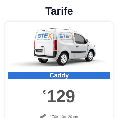
Tarife
Caddy
129
€
170x110x120 cm