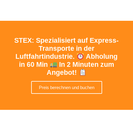
STEX: Spezialisiert auf Express-
Transporte in der
Luftfahrtindustrie.
Abholung
in 60 Min
In 2 Minuten zum
Angebot!
Preis berechnen und buchen