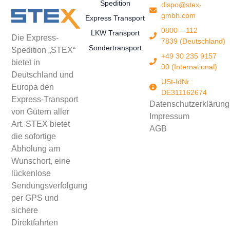
Spedition
dispo@stex-
gmbh.com
Express Transport
0800 – 112
LKW Transport
Die Express-
7839 (Deutschland)
Sondertransport
Spedition „STEX“
+49 30 235 9157
bietet in
00 (International)
Deutschland und
USt-IdNr.:
Europa den
DE311162674
Express-Transport
Datenschutzerklärung
von Gütern aller
Impressum
Art. STEX bietet
AGB
die sofortige
Abholung am
Wunschort, eine
lückenlose
Sendungsverfolgung
per GPS und
sichere
Direktfahrten