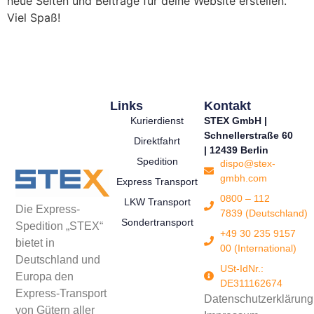
neue Seiten und Beiträge für deine Website erstellen.
Viel Spaß!
Links
Kontakt
Kurierdienst
STEX GmbH |
Schnellerstraße 60
Direktfahrt
| 12439 Berlin
Spedition
dispo@stex-
gmbh.com
Express Transport
0800 – 112
LKW Transport
Die Express-
7839 (Deutschland)
Sondertransport
Spedition „STEX“
+49 30 235 9157
bietet in
00 (International)
Deutschland und
USt-IdNr.:
Europa den
DE311162674
Express-Transport
Datenschutzerklärung
von Gütern aller