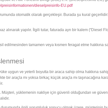
elpreisinformationen/dieselpreisinfo-EU.pdf
unda otomatik olarak gerçekleşir. Burada şu kural geçerlidir: Lit
ınarak yapılır. İlgili tutar, faturada ayrı bir kalem (“Diesel Flo
tahsil edilmesinden tamamen veya kısmen feragat etme hakkına sa
işlenmesi
n, yüke uygun ve yeterli boyutta bir araca sahip olma hakkına sahi
lükte bir araçla mı yoksa birkaç küçük araçla mı taşınacağına ka
r.
r. Müşteri, yüklemenin nakliye için güvenli olduğundan ve güveni
lıdır.
durumunda ilgili sorumluluk sonucu olmak üzere, müşterinin bu kon