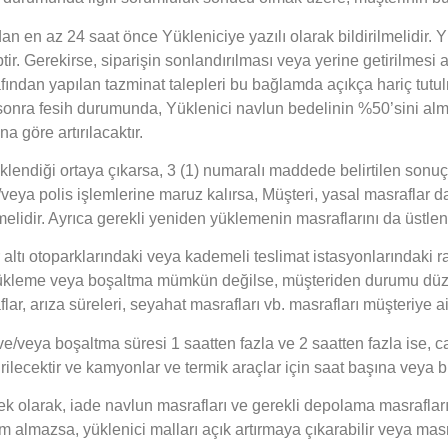
n en az 24 saat önce Yükleniciye yazılı olarak bildirilmelidir. Yü
ir. Gerekirse, siparişin sonlandırılması veya yerine getirilmesi 
ndan yapılan tazminat talepleri bu bağlamda açıkça hariç tutul
en sonra fesih durumunda, Yüklenici navlun bedelinin %50’sini al
a göre artırılacaktır.
yüklendiği ortaya çıkarsa, 3 (1) numaralı maddede belirtilen sonu
/veya polis işlemlerine maruz kalırsa, Müşteri, yasal masraflar
tmelidir. Ayrıca gerekli yeniden yüklemenin masraflarını da üstlen
r altı otoparklarındaki veya kademeli teslimat istasyonlarındaki
, yükleme veya boşaltma mümkün değilse, müşteriden durumu düz
, arıza süreleri, seyahat masrafları vb. masrafları müşteriye aitt
/veya boşaltma süresi 1 saatten fazla ve 2 saatten fazla ise, ca
lecektir ve kamyonlar ve termik araçlar için saat başına veya bun
ek olarak, iade navlun masrafları ve gerekli depolama masrafları
im almazsa, yüklenici malları açık artırmaya çıkarabilir veya masr