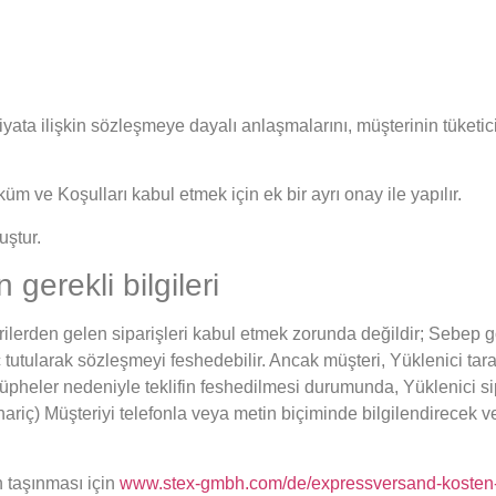
iyata ilişkin sözleşmeye dayalı anlaşmalarını, müşterinin tüketi
 ve Koşulları kabul etmek için ek bir ayrı onay ile yapılır.
uştur.
 gerekli bilgileri
terilerden gelen siparişleri kabul etmek zorunda değildir; Sebep g
ç tutularak sözleşmeyi feshedebilir. Ancak müşteri, Yüklenici ta
i şüpheler nedeniyle teklifin feshedilmesi durumunda, Yüklenici s
 hariç) Müşteriyi telefonla veya metin biçiminde bilgilendirecek
n taşınması için
www.stex-gmbh.com/de/expressversand-kosten-p