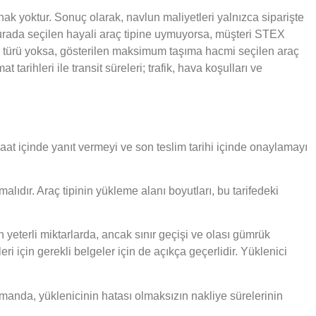
ir hak yoktur. Sonuç olarak, navlun maliyetleri yalnızca siparişte
an burada seçilen hayali araç tipine uymuyorsa, müşteri STEX
ç türü yoksa, gösterilen maksimum taşıma hacmi seçilen araç
at tarihleri ile transit süreleri; trafik, hava koşulları ve
saat içinde yanıt vermeyi ve son teslim tarihi içinde onaylamayı
alıdır. Araç tipinin yükleme alanı boyutları, bu tarifedeki
yeterli miktarlarda, ancak sınır geçişi ve olası gümrük
için gerekli belgeler için de açıkça geçerlidir. Yüklenici
amanda, yüklenicinin hatası olmaksızın nakliye sürelerinin