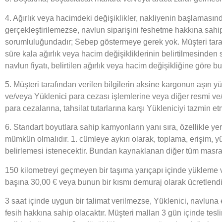
4. Ağırlık veya hacimdeki değişiklikler, nakliyenin başlamasında
gerçekleştirilemezse, navlun siparişini feshetme hakkına sahipt
sorumluluğundadır; Sebep göstermeye gerek yok. Müşteri tarafı
süre kala ağırlık veya hacim değişikliklerinin belirtilmesind
navlun fiyatı, belirtilen ağırlık veya hacim değişikliğine göre bun
5. Müşteri tarafından verilen bilgilerin aksine kargonun aşırı 
ve/veya Yüklenici para cezası işlemlerine veya diğer resmi ve
para cezalarına, tahsilat tutarlarına karşı Yükleniciyi tazmin e
6. Standart boyutlara sahip kamyonların yanı sıra, özellikle ye
mümkün olmalıdır. 1. cümleye aykırı olarak, toplama, erişim
belirlemesi istenecektir. Bundan kaynaklanan diğer tüm masraflar
150 kilometreyi geçmeyen bir taşıma yarıçapı içinde yükleme ve
başına 30,00 € veya bunun bir kısmı demuraj olarak ücretlendiri
3 saat içinde uygun bir talimat verilmezse, Yüklenici, navluna 
fesih hakkına sahip olacaktır. Müşteri malları 3 gün içinde tesl