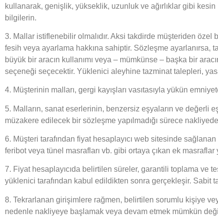
kullanarak, genişlik, yükseklik, uzunluk ve ağırlıklar gibi kesin 
bilgilerin.
3. Mallar istiflenebilir olmalıdır. Aksi takdirde müşteriden öz
fesih veya ayarlama hakkına sahiptir. Sözleşme ayarlanırsa, ta
büyük bir aracın kullanımı veya – mümkünse – başka bir aracın
seçeneği seçecektir. Yüklenici aleyhine tazminat talepleri, yas
4. Müşterinin malları, gergi kayışları vasıtasıyla yükün emniyet
5. Malların, sanat eserlerinin, benzersiz eşyaların ve değerli eş
müzakere edilecek bir sözleşme yapılmadığı sürece nakliyeden ha
6. Müşteri tarafından fiyat hesaplayıcı web sitesinde sağlanan b
feribot veya tünel masrafları vb. gibi ortaya çıkan ek masraflar
7. Fiyat hesaplayıcıda belirtilen süreler, garantili toplama ve t
yüklenici tarafından kabul edildikten sonra gerçekleşir. Sabit ta
8. Tekrarlanan girişimlere rağmen, belirtilen sorumlu kişiye vey
nedenle nakliyeye başlamak veya devam etmek mümkün değilse,