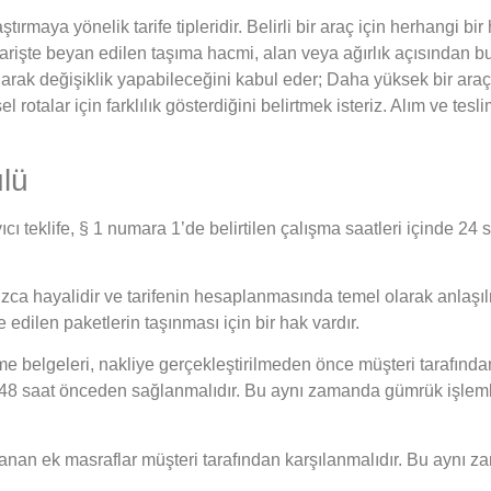
aştırmaya yönelik tarife tipleridir. Belirli bir araç için herhangi b
r. Siparişte beyan edilen taşıma hacmi, alan veya ağırlık açısınd
arak değişiklik yapabileceğini kabul eder; Daha yüksek bir ara
l rotalar için farklılık gösterdiğini belirtmek isteriz. Alım ve teslim
ulü
cı teklife, § 1 numara 1’de belirtilen çalışma saatleri içinde 24 
nızca hayalidir ve tarifenin hesaplanmasında temel olarak anlaşılm
 edilen paketlerin taşınması için bir hak vardır.
e belgeleri, nakliye gerçekleştirilmeden önce müşteri tarafından 
48 saat önceden sağlanmalıdır. Bu aynı zamanda gümrük işlemleri 
klanan ek masraflar müşteri tarafından karşılanmalıdır. Bu aynı z