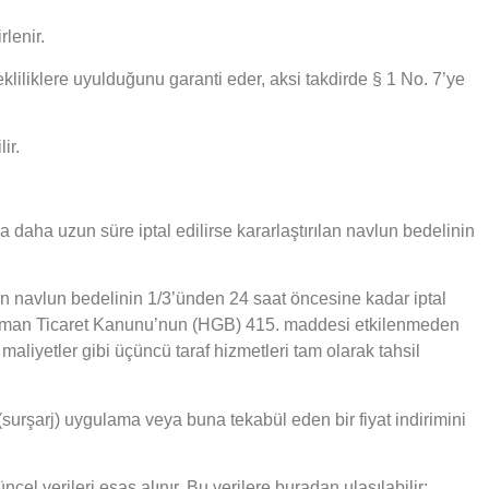
rlenir.
kliliklere uyulduğunu garanti eder, aksi takdirde § 1 No. 7’ye
ir.
a daha uzun süre iptal edilirse kararlaştırılan navlun bedelinin
ırılan navlun bedelinin 1/3’ünden 24 saat öncesine kadar iptal
. Alman Ticaret Kanunu’nun (HGB) 415. maddesi etkilenmeden
maliyetler gibi üçüncü taraf hizmetleri tam olarak tahsil
(surşarj) uygulama veya buna tekabül eden bir fiyat indirimini
cel verileri esas alınır. Bu verilere buradan ulaşılabilir: