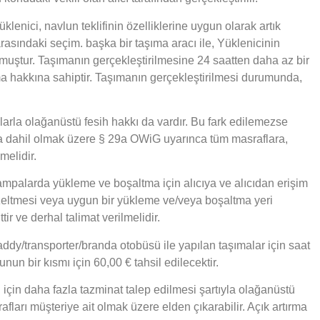
klenici, navlun teklifinin özelliklerine uygun olarak artık
arasındaki seçim. başka bir taşıma aracı ile, Yüklenicinin
muştur. Taşımanın gerçekleştirilmesine 24 saatten daha az bir
ma hakkına sahiptir. Taşımanın gerçekleştirilmesi durumunda,
çlarla olağanüstü fesih hakkı da vardır. Bu fark edilemezse
 da dahil olmak üzere § 29a OWiG uyarınca tüm masraflara,
melidir.
 rampalarda yükleme ve boşaltma için alıcıya ve alıcıdan erişim
eltmesi veya uygun bir yükleme ve/veya boşaltma yeri
ir ve derhal talimat verilmelidir.
ddy/transporter/branda otobüsü ile yapılan taşımalar için saat
un bir kısmı için 60,00 € tahsil edilecektir.
 için daha fazla tazminat talep edilmesi şartıyla olağanüstü
afları müşteriye ait olmak üzere elden çıkarabilir. Açık artırma