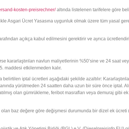
sand-kosten-preisrechner/
altında listelenen tarifelere göre beli
llikle Asgari Ücret Yasasına uygunluk olmak üzere tüm yasal gere
tarafından açıkça kabul edilmesini gerektirir ve ayrıca ücretlendiril
irse kararlaştırılan navlun maliyetlerinin %50’sine ve 24 saat vey
. maddesi etkilenmeden kalır.
ta belirtilen iptal ücretleri aşağıdaki şekilde azaltılır: Kararlaşt
oranında yürütmeden 24 saatten daha uzun bir süre önce iptal
atılmış olan gümrükleme, feribot masrafları veya demuraj gibi ek 
tre olan baz değere göre değişmesi durumunda bir dizel ek ücreti 
ojistik ve Atık Yönetimi Birliği (BGL) e.V. (Dieselpreisinfo EU) gün