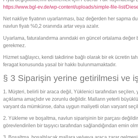
https://www.bgl-ev.de/wp-content/uploads/simple-file-list/Dies
Net nakliye fiyatının uyarlanması, baz değerden her sapma durum
navlun fiyatı %0,2 oranında artar veya azalır.
Uyarlama, faturalandırma anındaki en güncel ortalama değer baz al
gerekmez.
Hizmet sağlayıcı, kendi takdirine bağlı olarak bir ek ücretin 
feragat konusunda yasal bir hakkı bulunmamaktadır.
§ 3 Siparişin yerine getirilmesi ve 
1. Müşteri, belirli bir araca değil, Yüklenici tarafından seçile
açıklama amaçlıdır ve zorunlu değildir. Malların yeterli büyük
varyant da mümkünse, daha uygun maliyetli olan varyant seçili
2. Yükleme ve boşaltma, navlun siparişinin bir parçası değildi
görevlendirilen bir taşıyıcı tarafından sağlandığından emin olma
3. Boşaltma, boşaltılacak mallara ve/veya araca zarar gelmesi 