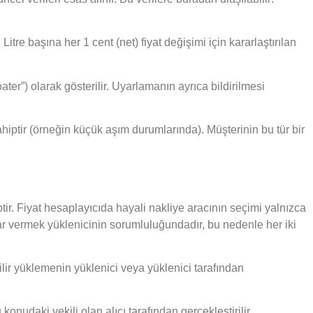
re başına her 1 cent (net) fiyat değişimi için kararlaştırılan
ater”) olarak gösterilir. Uyarlamanın ayrıca bildirilmesi
hiptir (örneğin küçük aşım durumlarında). Müşterinin bu tür bir
ptir. Fiyat hesaplayıcıda hayali nakliye aracının seçimi yalnızca
rar vermek yüklenicinin sorumluluğundadır, bu nedenle her iki
lir yüklemenin yüklenici veya yüklenici tarafından
udaki vekili olan alıcı tarafından gerçekleştirilir.