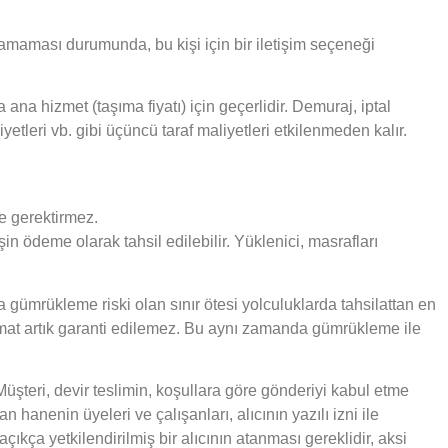
şılamaması durumunda, bu kişi için bir iletişim seçeneği
ana hizmet (taşıma fiyatı) için geçerlidir. Demuraj, iptal
yetleri vb. gibi üçüncü taraf maliyetleri etkilenmeden kalır.
e gerektirmez.
n ödeme olarak tahsil edilebilir. Yüklenici, masrafları
gümrükleme riski olan sınır ötesi yolculuklarda tahsilattan en
mat artık garanti edilemez. Bu aynı zamanda gümrükleme ile
Müşteri, devir teslimin, koşullara göre gönderiyi kabul etme
 hanenin üyeleri ve çalışanları, alıcının yazılı izni ile
kça yetkilendirilmiş bir alıcının atanması gereklidir, aksi