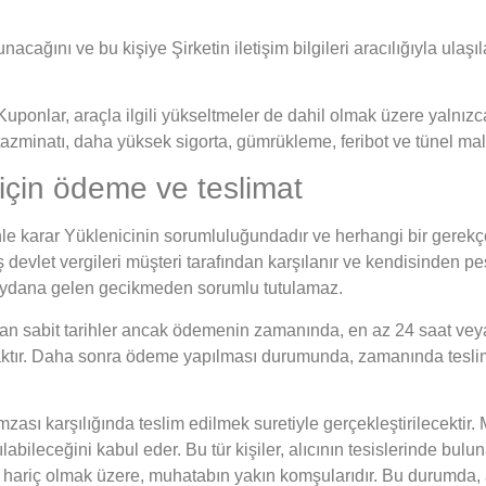
nacağını ve bu kişiye Şirketin iletişim bilgileri aracılığıyla ula
Kuponlar, araçla ilgili yükseltmeler de dahil olmak üzere yalnızca 
 tazminatı, daha yüksek sigorta, gümrükleme, feribot ve tünel mali
 için ödeme ve teslimat
e karar Yüklenicinin sorumluluğundadır ve herhangi bir gerekç
vlet vergileri müşteri tarafından karşılanır ve kendisinden peşi
eydana gelen gecikmeden sorumlu tutulamaz.
lan sabit tarihler ancak ödemenin zamanında, en az 24 saat veya 
caktır. Daha sonra ödeme yapılması durumunda, zamanında tesli
zası karşılığında teslim edilmek suretiyle gerçekleştirilecektir. 
ileceğini kabul eder. Bu tür kişiler, alıcının tesislerinde bulunan
 hariç olmak üzere, muhatabın yakın komşularıdır. Bu durumda, açı