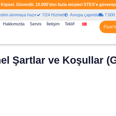
. Kişisel. Güvenilir. 10.000’den fazla müşteri STEX’e güven
eslim alınmaya hazır
7/24 Hizmet
Avrupa çapında
7.000 
Hakkımızda
Servis
İletişim
Teklif
Fiyat 
el Şartlar ve Koşullar (