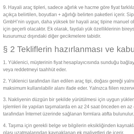
9. Hayali araç tipleri, sadece ağırlık ve hacme göre fiyat farklıl
açıkça belirtilen, boyutları + ağırlığı belirten paketleri içeri
GmbH’nin uygun, daha yüksek bir hayali araç tipine manuel ol
için geçerli olacaktır. Ek olarak, faydalı yük özelliklerinin bireyse
kusurumuz dışındaki diğer gecikmelere tabidir.
§ 2 Tekliflerin hazırlanması ve kab
1. Yüklenici, müşterinin fiyat hesaplayıcısında sunduğu bağlayı
veya reddetmeyi taahhüt eder.
2. Yüklenici tarafından ilan edilen araç tipi, doğası gereği yal
maksimum kullanılabilir alanı ifade eder. Yalnızca fiilen rezerve
3. Nakliyenin düzgün bir şekilde yürütülmesi için uygun yüklem
işlemleri ile yapılan taşımalarda en az 24 saat önceden en az 
tarafından İnternet üzerinde sağlanan formlara atıfta bulunulur.
4. Taşıma için gerekli belge ve bilgilerin eksikliğinden kayna
olası uzatmalarından kaynaklanan ek maliyetleri de içerir.