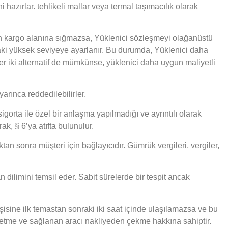
ni hazırlar. tehlikeli mallar veya termal taşımacılık olarak
çilen kargo alanına sığmazsa, Yüklenici sözleşmeyi olağanüstü
nraki yüksek seviyeye ayarlanır. Bu durumda, Yüklenici daha
r iki alternatif de mümkünse, yüklenici daha uygun maliyetli
arınca reddedilebilirler.
igorta ile özel bir anlaşma yapılmadığı ve ayrıntılı olarak
k, § 6’ya atıfta bulunulur.
tan sonra müşteri için bağlayıcıdır. Gümrük vergileri, vergiler,
n dilimini temsil eder. Sabit sürelerde bir tespit ancak
işisine ilk temastan sonraki iki saat içinde ulaşılamazsa ve bu
etme ve sağlanan aracı nakliyeden çekme hakkına sahiptir.