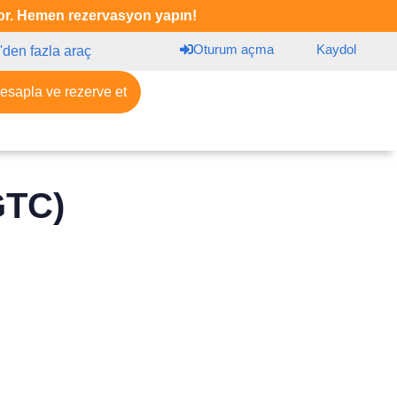
iyor. Hemen rezervasyon yapın!
Oturum açma
Kaydol
'den fazla araç
hesapla ve rezerve et
GTC)