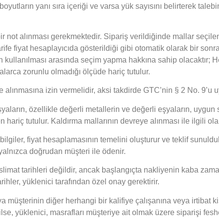
boyutların yanı sıra içeriği ve varsa yük sayısını belirterek talebi
el bir not alınması gerekmektedir. Sipariş verildiğinde mallar se
rife fiyat hesaplayıcıda gösterildiği gibi otomatik olarak bir so
 kullanılması arasında seçim yapma hakkına sahip olacaktır; He
alarca zorunlu olmadığı ölçüde hariç tutulur.
e alınmasına izin vermelidir, aksi takdirde GTC’nin § 2 No. 9’u uy
yaların, özellikle değerli metallerin ve değerli eşyaların, uygun s
riç tutulur. Kaldırma mallarının devreye alınması ile ilgili olara
ilgiler, fiyat hesaplamasının temelini oluşturur ve teklif sunulduk
 yalnızca doğrudan müşteri ile ödenir.
eslimat tarihleri değildir, ancak başlangıçta nakliyenin kaba zama
rihler, yüklenici tarafından özel onay gerektirir.
a müşterinin diğer herhangi bir kalifiye çalışanına veya irtibat k
 yüklenici, masrafları müşteriye ait olmak üzere siparişi fesh