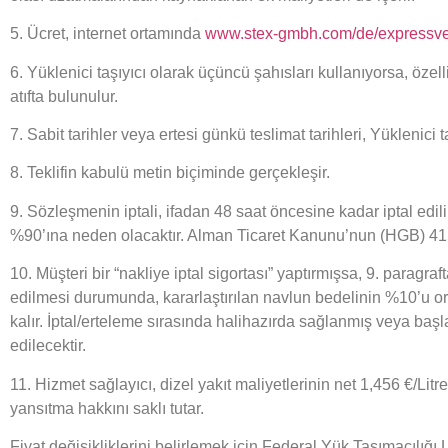
5. Ücret, internet ortamında
www.stex-gmbh.com/de/expressver
6. Yüklenici taşıyıcı olarak üçüncü şahısları kullanıyorsa, öze
atıfta bulunulur.
7. Sabit tarihler veya ertesi günkü teslimat tarihleri, Yüklenici 
8. Teklifin kabulü metin biçiminde gerçekleşir.
9. Sözleşmenin iptali, ifadan 48 saat öncesine kadar iptal edil
%90’ına neden olacaktır. Alman Ticaret Kanunu’nun (HGB) 415
10. Müşteri bir “nakliye iptal sigortası” yaptırmışsa, 9. paragraf
edilmesi durumunda, kararlaştırılan navlun bedelinin %10’u 
kalır. İptal/erteleme sırasında halihazırda sağlanmış veya başl
edilecektir.
11. Hizmet sağlayıcı, dizel yakıt maliyetlerinin net 1,456 €/Li
yansıtma hakkını saklı tutar.
Fiyat değişikliklerini belirlemek için Federal Yük Taşımacılığı L