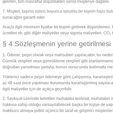
gelirleri, tüm masraflar düşüldükten sonra müşteriye dağıtılır.
7. Müşteri, taşıma süresi boyunca sorumlu bir kişinin hazır bulu
sunacağını garanti eder.
Araçla ilgili minimum fiyatlar bir kupon girilerek düşürülemez. 
ücretleri vb. gibi diğer maliyetler veya sigorta maliyetleri, CO₂
§ 4 Sözleşmenin yerine getirilmesi
1. Ödeme, peşin olarak veya mahsuben yapılacaktır, bu nedenl
Gümrük vergileri veya gümrükleme vergileri gibi planlanmamış de
doğrudan yansıtması şartıyla, bunun sonucunda teslimatta m
Yüklenici sadece peşin ödemeye göre çalışıyorsa, kararlaştırı
az 48 saat önce yapılması durumunda kararlaştırılmış sayıla
ilgili maliyetler için de açıkça geçerlidir.
2. Sevkiyat üzerinde belirtilen muhataba teslimat, muhatabın im
hakkına sahip olduğu varsayılabilecek başka bir kişiye de yapılab
makbuzu almaya yetkili üçüncü bir taraf ve girişimci müşteriler