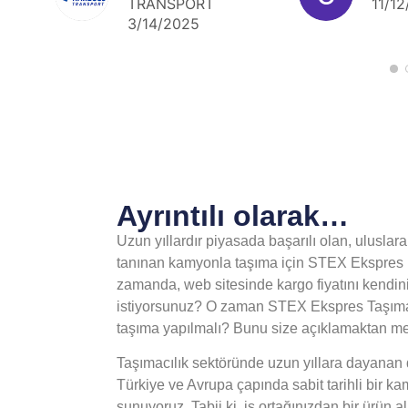
TRANSPORT
11/1
3/14/2025
Ayrıntılı olarak…
Uzun yıllardır piyasada başarılı olan, uluslara
tanınan kamyonla taşıma için STEX Ekspres k
zamanda, web sitesinde kargo fiyatını kendini
istiyorsunuz? O zaman STEX Ekspres Taşımacı
taşıma yapılmalı? Bunu size açıklamaktan m
Taşımacılık sektöründe uzun yıllara dayanan d
Türkiye ve Avrupa çapında sabit tarihli bir kamy
sunuyoruz. Tabii ki, iş ortağınızdan bir ürün a