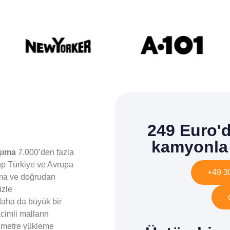
249 Euro'd
kamyonla 
şıma
7.000’den fazla
up Türkiye ve Avrupa
+49 3
ıma ve doğrudan
izle
 daha da büyük bir
cimli malların
timetre yükleme