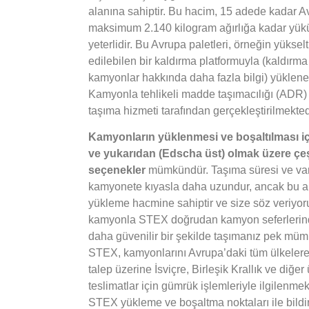
alanına sahiptir. Bu hacim, 15 adede kadar A
maksimum 2.140 kilogram ağırlığa kadar yükü
yeterlidir. Bu Avrupa paletleri, örneğin yüksel
edilebilen bir kaldırma platformuyla (kaldırma
kamyonlar hakkında daha fazla bilgi) yüklenebil
Kamyonla tehlikeli madde taşımacılığı (AD
taşıma hizmeti tarafından gerçekleştirilmekted
Kamyonların yüklenmesi ve boşaltılması i
ve yukarıdan (Edscha üst) olmak üzere çeşi
seçenekler
mümkündür. Taşıma süresi ve varı
kamyonete kıyasla daha uzundur, ancak bu a
yükleme hacmine sahiptir ve size söz veriyoru
kamyonla STEX doğrudan kamyon seferlerind
daha güvenilir bir şekilde taşımanız pek müm
STEX, kamyonlarını Avrupa’daki tüm ülkelere
talep üzerine İsviçre, Birleşik Krallık ve diğer
teslimatlar için gümrük işlemleriyle ilgilenmek
STEX yükleme ve boşaltma noktaları ile bildir