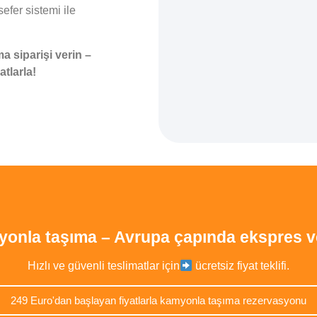
sefer sistemi ile
 siparişi verin –
tlarla!
onla taşıma – Avrupa çapında ekspres v
Hızlı ve güvenli teslimatlar için
ücretsiz fiyat teklifi.
249 Euro'dan başlayan fiyatlarla kamyonla taşıma rezervasyonu