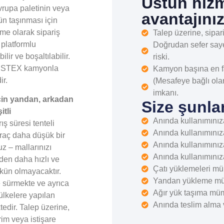
Üstün hizm
vrupa paletinin veya
avantajınız
n taşınması için
tme olarak sipariş
Talep üzerine, sipari
 platformlu
Doğrudan sefer saye
ir ve boşaltılabilir.
riski.
R) STEX kamyonla
Kamyon başına en faz
ir.
(Mesafeye bağlı ola
imkanı.
çin yandan, arkadan
Size şunla
tli
Anında kullanımınıza
ş süresi tenteli
Anında kullanımınıza
raç daha düşük bir
Anında kullanımınız
z – mallarınızı
Anında kullanımınız
en daha hızlı ve
Çatı yüklemeleri m
kün olmayacaktır.
Yandan yükleme m
 sürmekte ve ayrıca
Ağır yük taşıma mü
 ülkelere yapılan
Anında teslim alma 
tedir. Talep üzerine,
im veya istişare