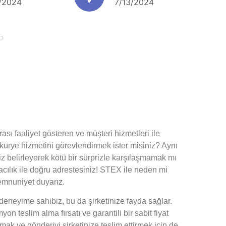
2/2024
7/13/2024
rası faaliyet gösteren ve müşteri hizmetleri ile
urye hizmetini görevlendirmek ister misiniz? Aynı
z belirleyerek kötü bir sürprizle karşılaşmamak mı
lık ile doğru adrestesiniz! STEX ile neden mi
emnuniyet duyarız.
eneyime sahibiz, bu da şirketinize fayda sağlar.
on teslim alma fırsatı ve garantili bir sabit fiyat
lmak ve gönderiyi şirketinize teslim ettirmek için de