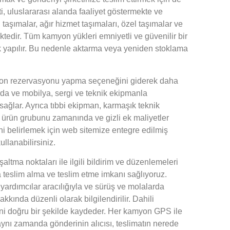
i, uluslararası alanda faaliyet göstermekte ve
 taşımalar, ağır hizmet taşımaları, özel taşımalar ve
ktedir. Tüm kamyon yükleri emniyetli ve güvenilir bir
ak yapılır. Bu nedenle aktarma veya yeniden stoklama
kamyon rezervasyonu yapma seçeneğini giderek daha
arda ve mobilya, sergi ve teknik ekipmanla
sağlar. Ayrıca tıbbi ekipman, karmaşık teknik
k ürün grubunu zamanında ve gizli ek maliyetler
i belirlemek için web sitemize entegre edilmiş
ullanabilirsiniz.
ltma noktaları ile ilgili bildirim ve düzenlemeleri
a teslim alma ve teslim etme imkanı sağlıyoruz.
 yardımcılar aracılığıyla ve sürüş ve molalarda
akkında düzenli olarak bilgilendirilir. Dahili
ini doğru bir şekilde kaydeder. Her kamyon GPS ile
aynı zamanda gönderinin alıcısı, teslimatın nerede