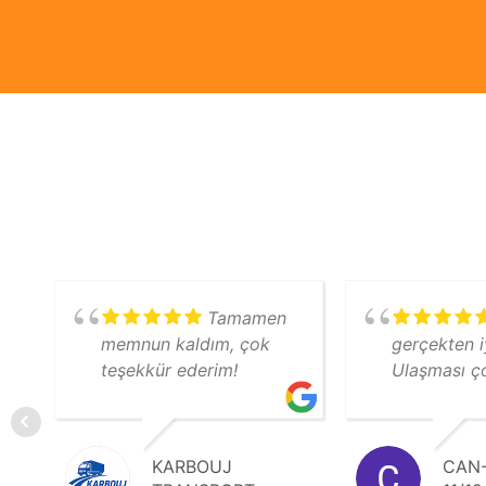
Tamamen
memnun kaldım, çok
gerçekten iy
teşekkür ederim!
Ulaşması ço
KARBOUJ
CAN