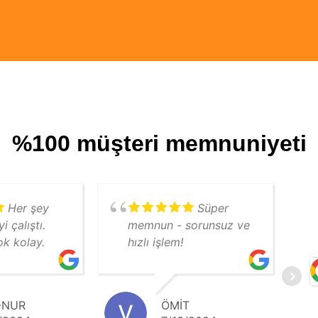
%100 müşteri memnuniyeti
Her şey
Süper
i çalıştı.
memnun - sorunsuz ve
k kolay.
hızlı işlem!
-NUR
ÖMIT