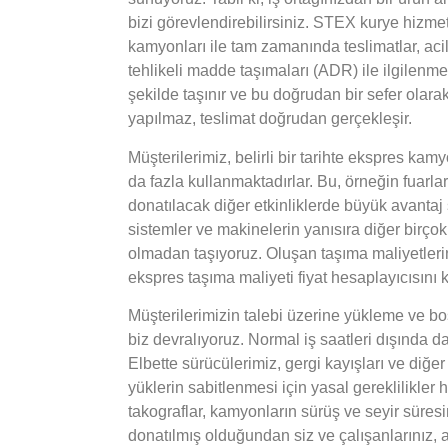
bizi görevlendirebilirsiniz. STEX kurye hizmet
kamyonları ile tam zamanında teslimatlar, acil
tehlikeli madde taşımaları (ADR) ile ilgilenme
şekilde taşınır ve bu doğrudan bir sefer olar
yapılmaz, teslimat doğrudan gerçekleşir.
Müşterilerimiz, belirli bir tarihte ekspres 
da fazla kullanmaktadırlar. Bu, örneğin fuarl
donatılacak diğer etkinliklerde büyük avantaj 
sistemler ve makinelerin yanısıra diğer birço
olmadan taşıyoruz. Oluşan taşıma maliyetlerin
ekspres taşıma maliyeti fiyat hesaplayıcısını k
Müşterilerimizin talebi üzerine yükleme ve boşa
biz devralıyoruz. Normal iş saatleri dışında d
Elbette sürücülerimiz, gergi kayışları ve diğer
yüklerin sabitlenmesi için yasal gereklilikler h
takograflar, kamyonların sürüş ve seyir süres
donatılmış olduğundan siz ve çalışanlarınız, 