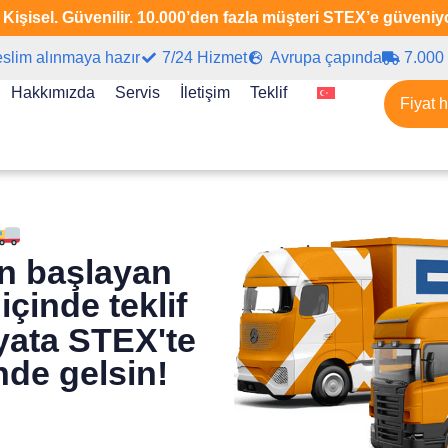
. Kişisel. Güvenilir. 10.000’den fazla müşteri STEX’e güven
eslim alınmaya hazır
7/24 Hizmet
Avrupa çapında
7.000 
Hakkımızda
Servis
İletişim
Teklif
Fiyat 
an başlayan
içinde teklif
iyata STEX'te
de gelsin!