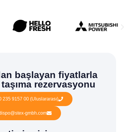
an başlayan fiyatlarla
taşıma rezervasyonu
0 235 9157 00 (Uluslararası)
dispo@stex-gmbh.com