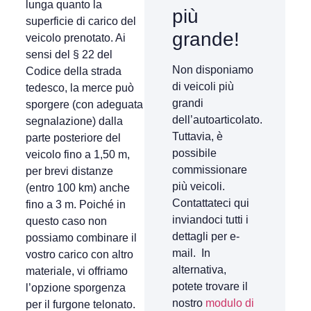
lunga quanto la
più
superficie di carico del
grande!
veicolo prenotato. Ai
sensi del § 22 del
Non disponiamo
Codice della strada
di veicoli più
tedesco, la merce può
grandi
sporgere (con adeguata
dell’autoarticolato.
segnalazione) dalla
Tuttavia, è
parte posteriore del
possibile
veicolo fino a 1,50 m,
commissionare
per brevi distanze
più veicoli.
(entro 100 km) anche
Contattateci qui
fino a 3 m. Poiché in
inviandoci tutti i
questo caso non
dettagli per e-
possiamo combinare il
mail. In
vostro carico con altro
alternativa,
materiale, vi offriamo
potete trovare il
l’opzione sporgenza
nostro
modulo di
per il furgone telonato.